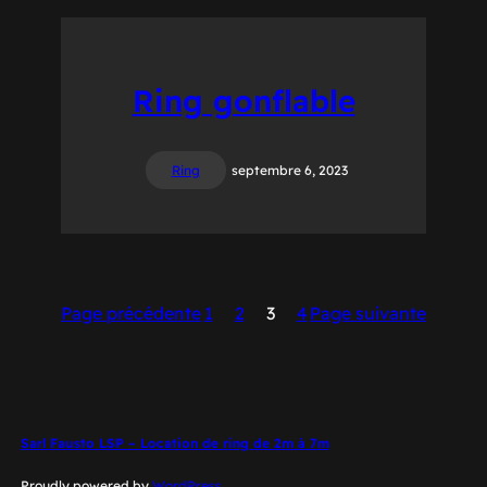
Ring gonflable
Ring
septembre 6, 2023
Page précédente
1
2
3
4
Page suivante
Sarl Fausto LSP – Location de ring de 2m à 7m
Proudly powered by
WordPress